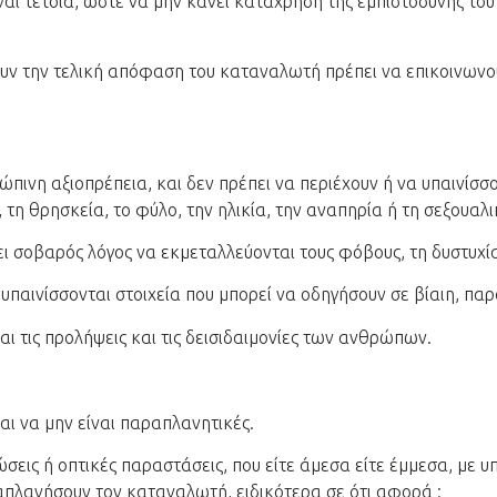
ναι τέτοια, ώστε να μην κάνει κατάχρηση της εμπιστοσύνης το
ουν την τελική απόφαση του καταναλωτή πρέπει να επικοινωνο
ρώπινη αξιοπρέπεια, και δεν πρέπει να περιέχουν ή να υπαινίσ
τη θρησκεία, το φύλο, την ηλικία, την αναπηρία ή τη σεξουαλι
χει σοβαρός λόγος να εκμεταλλεύονται τους φόβους, τη δυστυχ
α υπαινίσσονται στοιχεία που μπορεί να οδηγήσουν σε βίαιη, π
αι τις προλήψεις και τις δεισιδαιμονίες των ανθρώπων.
και να μην είναι παραπλανητικές.
ώσεις ή οπτικές παραστάσεις, που είτε άμεσα είτε έμμεσα, με 
απλανήσουν τον καταναλωτή, ειδικότερα σε ότι αφορά :