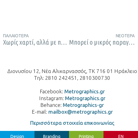
ΠΑΛΑΙΌΤΕΡΑ
ΝΕΌΤΕΡΑ
Χωρίς χαρτί, αλλά με ποιο κόστος;
Μπορεί ο μικρός παραγωγός ελαιόλαδου να πουλήσει στο εξωτερικό; Ένα πρόβλημα στρατηγικής.
Διονυσίου 12, Νέα Αλικαρνασσός, ΤΚ 716 01 Ηράκλειο
Τηλ: 2810 242451, 2810300730
Facebook:
Metrographics.gr
Instagram:
Metrographics.gr
Behance:
Metrographics-gr
E-mail:
mailbox@metrographics.gr
Περισσότερα στοιχεία επικοινωνίας
Design
Branding
Printing
EN