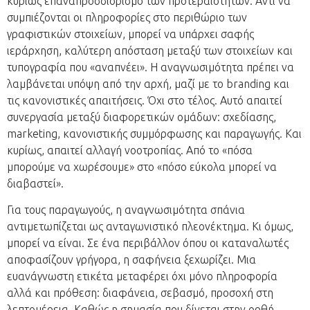
κυρίως επαναπροσδιορισμό των προτεραιοτήτων. Αντί να
συμπιέζονται οι πληροφορίες στο περιθώριο των
γραφιστικών στοιχείων, μπορεί να υπάρχει σαφής
ιεράρχηση, καλύτερη απόσταση μεταξύ των στοιχείων και
τυπογραφία που «αναπνέει». Η αναγνωσιμότητα πρέπει να
λαμβάνεται υπόψη από την αρχή, μαζί με το branding και
τις κανονιστικές απαιτήσεις. Όχι στο τέλος. Αυτό απαιτεί
συνεργασία μεταξύ διαφορετικών ομάδων: σχεδίασης,
marketing, κανονιστικής συμμόρφωσης και παραγωγής. Και
κυρίως, απαιτεί αλλαγή νοοτροπίας. Από το «πόσα
μπορούμε να χωρέσουμε» στο «πόσο εύκολα μπορεί να
διαβαστεί».
Για τους παραγωγούς, η αναγνωσιμότητα σπάνια
αντιμετωπίζεται ως ανταγωνιστικό πλεονέκτημα. Κι όμως,
μπορεί να είναι. Σε ένα περιβάλλον όπου οι καταναλωτές
αποφασίζουν γρήγορα, η σαφήνεια ξεχωρίζει. Μια
ευανάγνωστη ετικέτα μεταφέρει όχι μόνο πληροφορία
αλλά και πρόθεση: διαφάνεια, σεβασμό, προσοχή στη
λεπτομέρεια. Καθώς η σημασία που δίνεται στην ορθή