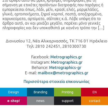
Στο άρθρο αυτό θα βρεις χρήσιμες πληροφορίες για τη
σήμανση με ετικέτες προϊόντων διατροφής που παράγεις ή
εμπορεύεσαι όπως, λάδι, μέλι, κρασί, ελιές, μαρμελάδες,
γλυκά, αρτοποιήματα, ξηροί καρποί, παστά, αποξηραμένα,
καρυκεύματα, αρτύματα, σάλτσες κ.ά. Λάβε υπόψη ότι το
άρθρο αυτό, αν και μοιάζει μεγάλο, παρέχει μόνο γενικές
πληροφορίες και δεν υποκαθιστά με κανένα τρόπο την […]
Διονυσίου 12, Νέα Αλικαρνασσός, ΤΚ 716 01 Ηράκλειο
Τηλ: 2810 242451, 2810300730
Facebook:
Metrographics.gr
Instagram:
Metrographics.gr
Behance:
Metrographics-gr
E-mail:
mailbox@metrographics.gr
Περισσότερα στοιχεία επικοινωνίας
Design
Branding
Printing
EN
e-shop!
news
support
contact