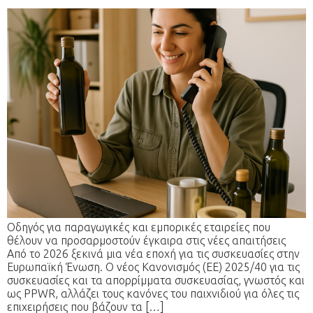
Οδηγός για παραγωγικές και εμπορικές εταιρείες που
θέλουν να προσαρμοστούν έγκαιρα στις νέες απαιτήσεις
Από το 2026 ξεκινά μια νέα εποχή για τις συσκευασίες στην
Ευρωπαϊκή Ένωση. Ο νέος Κανονισμός (ΕΕ) 2025/40 για τις
συσκευασίες και τα απορρίμματα συσκευασίας, γνωστός και
ως PPWR, αλλάζει τους κανόνες του παιχνιδιού για όλες τις
επιχειρήσεις που βάζουν τα […]