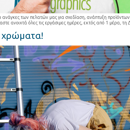
οι ανάγκες των πελατών μας για σχεδίαση, ανάπτυξη προϊόντω
στε ανοιχτά όλες τις εργάσιμες ημέρες, εκτός από 1 μέρα, τη 
ς χρώματα!