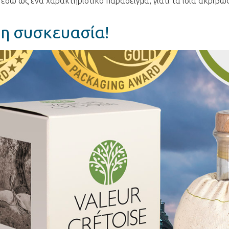
 εδώ ως ένα χαρακτηριστικό παράδειγμα, γιατί τα ίδια ακριβώ
τη συσκευασία!