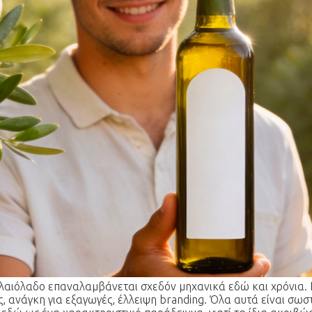
λαιόλαδο επαναλαμβάνεται σχεδόν μηχανικά εδώ και χρόνια. Π
, ανάγκη για εξαγωγές, έλλειψη branding. Όλα αυτά είναι σωστ