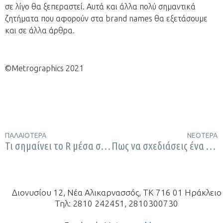
σε λίγο θα ξεπεραστεί. Αυτά και άλλα πολύ σημαντικά
ζητήματα που αφορούν στα brand names θα εξετάσουμε
και σε άλλα άρθρα.
©Metrographics 2021
ΠΑΛΑΙΌΤΕΡΑ
ΝΕΌΤΕΡΑ
Τι σημαίνει το R μέσα σε κύκλο. Πως χρησιμοποιείται; Τι είναι το σύμβολο TM;
Πως να σχεδιάσεις ένα λογότυπο: οι κανόνες!
Διονυσίου 12, Νέα Αλικαρνασσός, ΤΚ 716 01 Ηράκλειο
Τηλ: 2810 242451, 2810300730