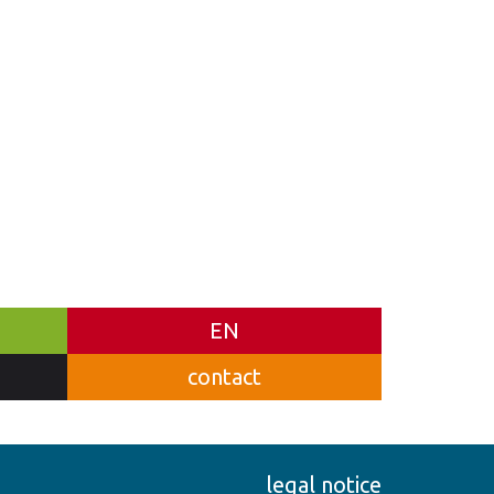
EN
contact
legal notice