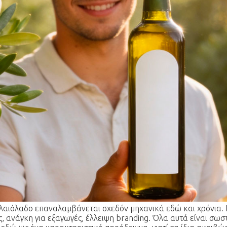
λαιόλαδο επαναλαμβάνεται σχεδόν μηχανικά εδώ και χρόνια. Π
, ανάγκη για εξαγωγές, έλλειψη branding. Όλα αυτά είναι σωστ