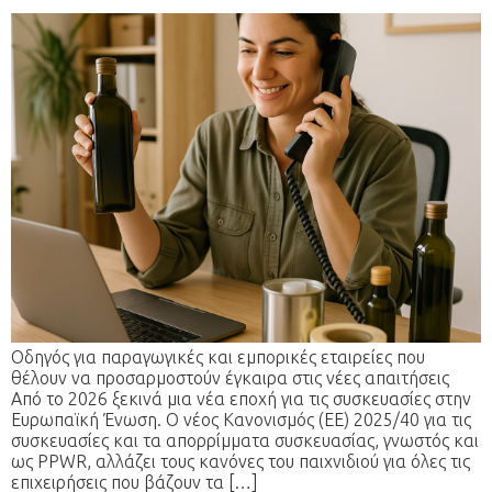
Οδηγός για παραγωγικές και εμπορικές εταιρείες που
θέλουν να προσαρμοστούν έγκαιρα στις νέες απαιτήσεις
Από το 2026 ξεκινά μια νέα εποχή για τις συσκευασίες στην
Ευρωπαϊκή Ένωση. Ο νέος Κανονισμός (ΕΕ) 2025/40 για τις
συσκευασίες και τα απορρίμματα συσκευασίας, γνωστός και
ως PPWR, αλλάζει τους κανόνες του παιχνιδιού για όλες τις
επιχειρήσεις που βάζουν τα […]