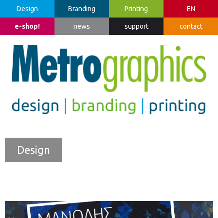
Design
Branding
Printing
EN
e-shop!
news
support
contact
Design